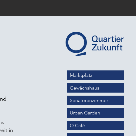
Marktplatz
Gewächshaus
und
Senatorenzimmer
Urban Garden
ns
Q Café
eit in