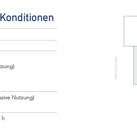
 Konditionen
tzung)
usive Nutzung)
 h