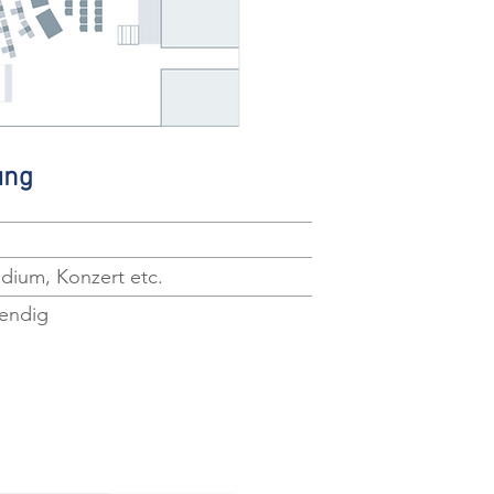
ung
dium, Konzert etc.
wendig