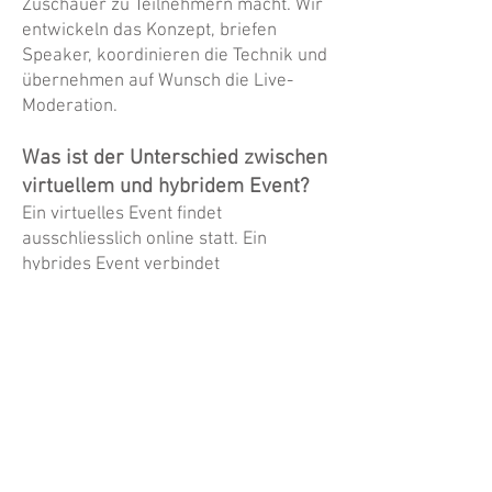
Zuschauer zu Teilnehmern macht. Wir
entwickeln das Konzept, briefen
Speaker, koordinieren die Technik und
übernehmen auf Wunsch die Live-
Moderation.
Was ist der Unterschied zwischen
virtuellem und hybridem Event?
Ein virtuelles Event findet
ausschliesslich online statt. Ein
hybrides Event verbindet
Präsenzveranstaltung und digitale
Teilnahme gleichzeitig. BEEFTEA sorgt
dafuer, dass beide Gruppen dieselbe
Qualitaet erleben – nicht zwei
parallele Veranstaltungen, sondern
eine.
Für welche Unternehmen sind