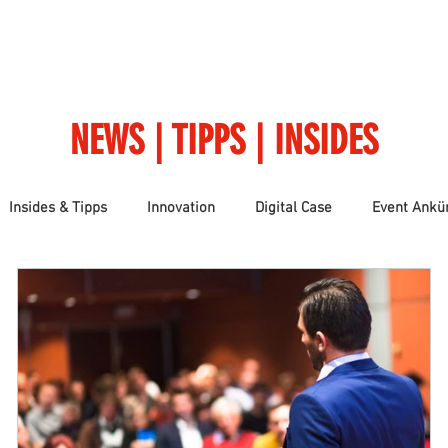
ME
ÜBER UNS
LEISTUNGEN
REFERENZEN
NACHHA
NEWS | TIPPS | INSIDES
Insides & Tipps
Innovation
Digital Case
Event Ankü