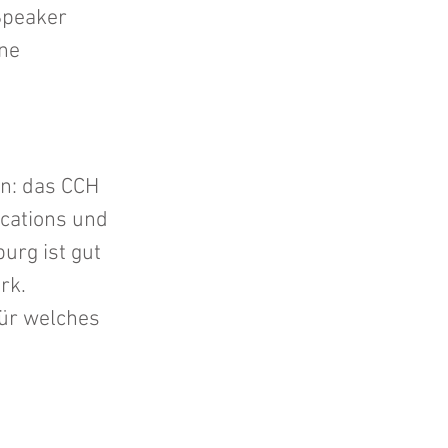
 Speaker
ine
n: das CCH
ocations und
urg ist gut
rk.
für welches