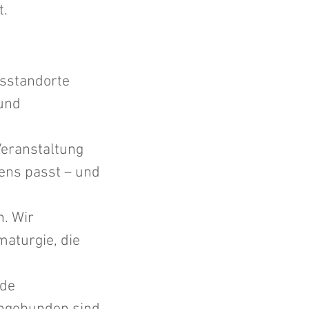
t.
ssstandorte
und
Veranstaltung
ens passt – und
n. Wir
maturgie, die
ide