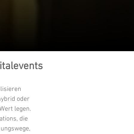
italevents
lisieren
hybrid oder
Wert legen.
tions, die
mmungswege,