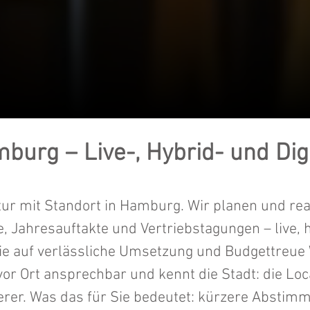
urg – Live-, Hybrid- und Dig
ur mit Standort in Hamburg. Wir planen und rea
, Jahresauftakte und Vertriebstagungen – live, 
die auf verlässliche Umsetzung und Budgettreue 
r Ort ansprechbar und kennt die Stadt: die Loca
aterer. Was das für Sie bedeutet: kürzere Absti