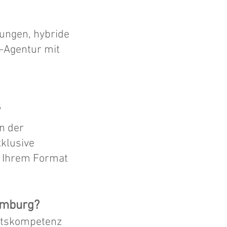
gungen, hybride
t-Agentur mit
s
?
n der
klusive
 Ihrem Format
amburg?
keitskompetenz