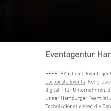
Eventagentur Hamb
BEEFTEA ist eine Eventagent
Corporate Events
, Kongresse
digital – für Unternehmen, 
Unser Hamburger Team ist vo
Technikdienstleister, die C