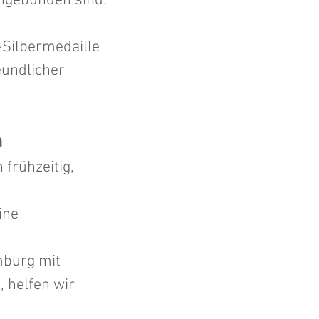
ingebunden sind.
-Silbermedaille
eundlicher
n
 frühzeitig,
ine
mburg mit
, helfen wir