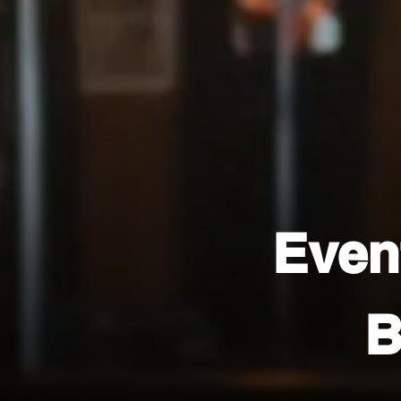
Even
B