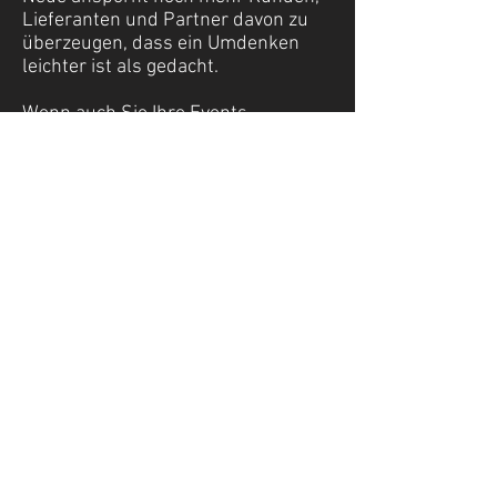
Lieferanten und Partner davon zu
überzeugen, dass ein Umdenken
leichter ist als gedacht.
Wenn auch Sie Ihre Events
nachhaltig organisieren möchten,
haben Sie mit uns einen
zertifizierten Partner an Ihrer Seite.
WHITEPAPER herunterladen
Impressum
Datenschutz
Standort Berlin
Standort Köln
Schlüterstr. 36