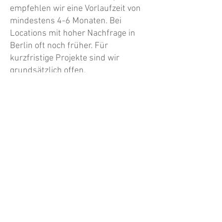
empfehlen wir eine Vorlaufzeit von
mindestens 4-6 Monaten. Bei
Locations mit hoher Nachfrage in
Berlin oft noch früher. Für
kurzfristige Projekte sind wir
grundsätzlich offen.
Was ist der Unterschied zwischen
Eventagentur und
Veranstaltungsagentur?
Die Begriffe werden synonym
verwendet. Eventagentur ist der
modernere Begriff. BEEFTEA deckt
die volle Bandbreite ab: Live-,
Hybrid- und digitale Formate.
Welche Eventgrössen betreut
BEEFTEA in Berlin?
Wir haben Erfahrung mit