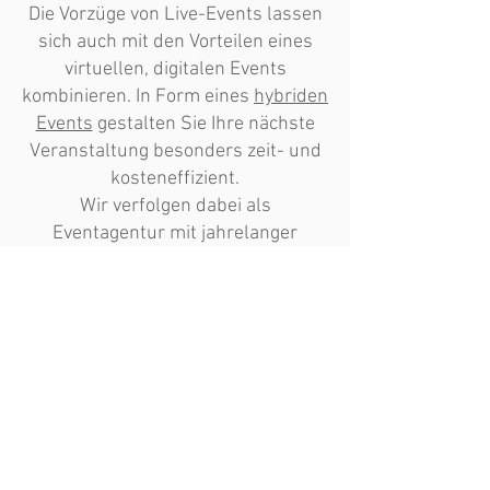
Die Vorzüge von Live-Events lassen
sich auch mit den Vorteilen eines
virtuellen, digitalen Events
kombinieren. In Form eines
hybriden
Events
gestalten Sie Ihre nächste
Veranstaltung besonders zeit- und
kosteneffizient.
Wir verfolgen dabei als
Eventagentur mit jahrelanger
Erfahrung immer das Ziel, allen
Teilnehmern offline wie online mit
interaktiven und klassischen Tools
ein beeindruckendes Erlebnis zu
bieten.
Mehr erfahren