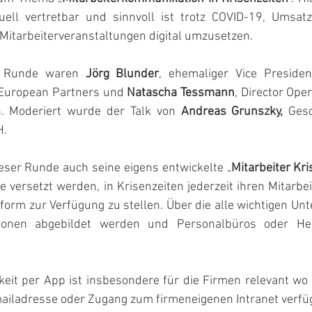
uell vertretbar und sinnvoll ist trotz COVID-19, Umsat
Mitarbeiterveranstaltungen digital umzusetzen.
k Runde waren 
Jörg Blunder
, ehemaliger Vice President
 European Partners und 
Natascha Tessmann
, Director Ope
 Moderiert wurde der Talk von 
Andreas Grunszky,
 Gesc
H.
eser Runde auch seine eigens entwickelte „
Mitarbeiter Kr
e versetzt werden, in Krisenzeiten jederzeit ihren Mitarbei
orm zur Verfügung zu stellen. Über die alle wichtigen Un
ationen abgebildet werden und Personalbüros oder He
eit per App ist insbesondere für die Firmen relevant wo 
ailadresse oder Zugang zum firmeneigenen Intranet verfü