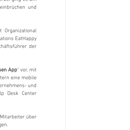
zeinbrüchen und 
 Organizational 
rations EatHappy 
häftsführer der 
isen App
“ vor, mit 
tern eine mobile 
ternehmens- und 
lp Desk Center 
Mitarbeiter über 
gen.