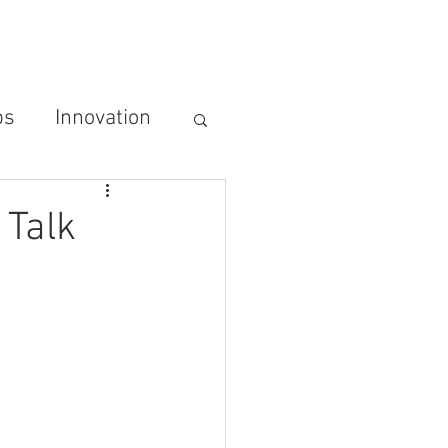
LTIGKEIT
BLOG/NEWS
More
ps
Innovation
chhaltigkeit
 Talk