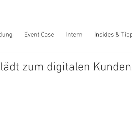
ME
ÜBER UNS
LEISTUNGEN
REFERENZEN
NACHHA
dung
Event Case
Intern
Insides & Tip
nkündigung
News
MEET THE BEEF
Na
ädt zum digitalen Kunden