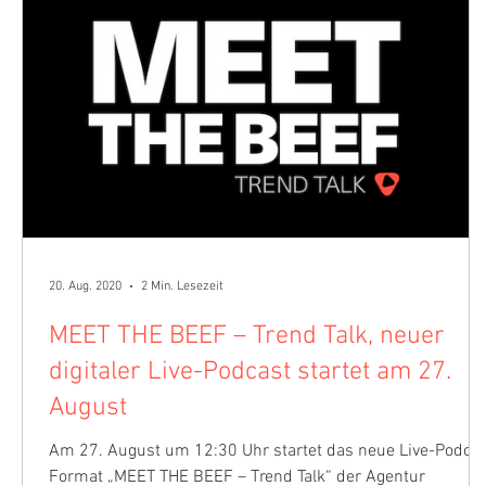
20. Aug. 2020
2 Min. Lesezeit
MEET THE BEEF – Trend Talk, neuer
digitaler Live-Podcast startet am 27.
August
Am 27. August um 12:30 Uhr startet das neue Live-Podca
Format „MEET THE BEEF – Trend Talk“ der Agentur