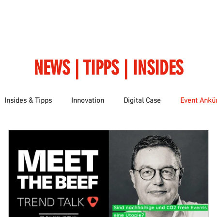
ME
ÜBER UNS
LEISTUNGEN
REFERENZEN
NACHHA
NEWS | TIPPS | INSIDES
Insides & Tipps
Innovation
Digital Case
Event Ankü