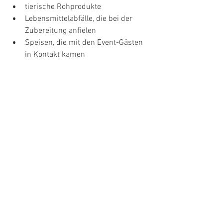
tierische Rohprodukte 
Lebensmittelabfälle, die bei der 
Zubereitung anfielen 
Speisen, die mit den Event-Gästen 
in Kontakt kamen
Wie dich eine Eventagentur 
beim nachhaltigen 
Catering unterstützt
Eventagenturen unterstützen 
unterschiedlichste Unternehmen bei der 
Organisation und Durchführung von 
nachhaltigen Events. So merken wir von 
BEEFTEA immer wieder, dass die Fragen 
bei der Einführung von neuen Aspekten 
sich sehr ähneln und doch jedes Mal 
einzigartig sind. So wie auch deine 